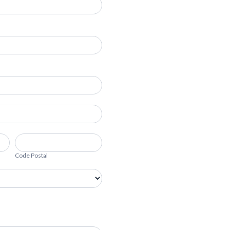
Code
Postal
Code Postal