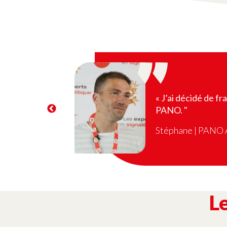
« J’ai décidé de fr
PANO. "
l
Stéphane | PANO
L