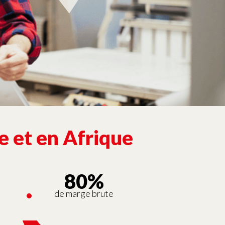
e et en Afrique
80%
s
de marge brute