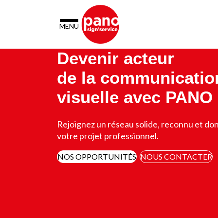
Panneau de gestion des cookies
MENU
Devenir acteur
de la communicatio
visuelle avec PANO
Rejoignez un réseau solide, reconnu et don
votre projet professionnel.
NOS OPPORTUNITÉS
NOUS CONTACTER