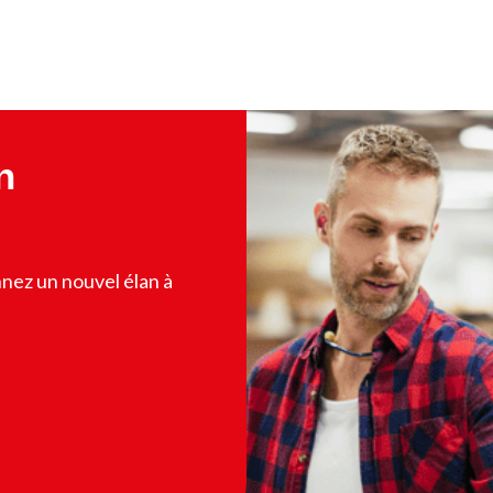
n
nez un nouvel élan à