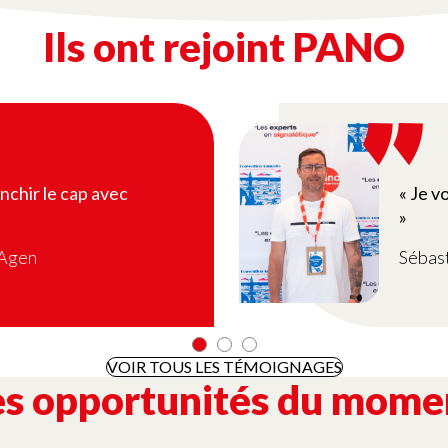
Ils ont rejoint PANO
anchir le cap avec
« Je v
»
 Agen
Sébas
VOIR TOUS LES TÉMOIGNAGES
es opportunités du mome