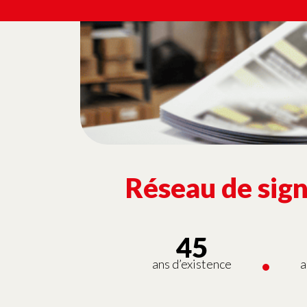
Réseau de sign
45
ans d’existence
a