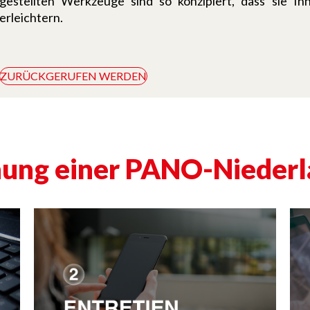
gestellten Werkzeuge sind so konzipiert, dass sie I
erleichtern.
ZURÜCKGERUFEN WERDEN
fnung einer PANO-Nieder