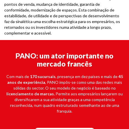
pontos de venda, mudança de identidade, garantia de
conformidade, modernização de espaços. Esta combinação de
estabilidade, de utilidade e de perspectivas de desenvolvimento
faz da sinalética uma escolha estratégica para os empresários, os
retornados ou os investidores numa atividade a longo prazo,
complementar e acessível.
PANO: um ator importante no
mercado francês
Com mais de
170 sucursais
, presença em dez países e mais de
45
anos de experiência
, PANO impôs-se como uma das redes mais
sólidas do sector. O seu modelo de negócio é baseado no
licenciamento de marcas.
Permite aos empresários lançarem ou
diversificarem a sua atividade graças a uma competência
reconhecida, num quadro estruturado semelhante ao de uma
franquia.