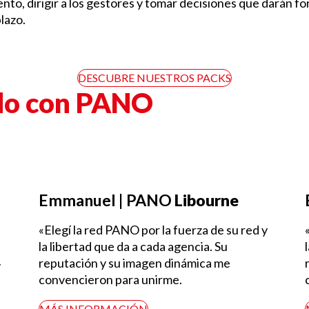
ento, dirigir a los gestores y tomar decisiones que darán fo
plazo.
DESCUBRE NUESTROS PACKS
ado con PANO
Emmanuel | PANO
Libourne
«Elegí la red PANO por la fuerza de su red y
la libertad que da a cada agencia. Su
reputación y su imagen dinámica me
y
convencieron para unirme.
MÁS INFORMACIÓN