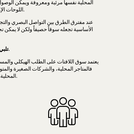
المحلية نفسها مرئية ومعروفة ويمكن الوصول إليه
اللوحات الإرشادية. تساهم كل وسيلة في هيكلة المساحات وتوجيه الجمهور وتأكيد الهوية.
عند مفترق الطرق بين التواصل البصري والتجار
الأساسية تجعله سوقاً حصيفاً ولكن لا يمكن 
تلبي اللافتات حاجة عالمية: أن تتم رؤيتك وتحديد هويتك وإرشادك وإعلامك.
يعتمد سوق اللافتات على الطلب الهيكلي والمست
فالمتاجر المحلية، والشركات الصغيرة والم
المحلية تستخدم جميعها حلول التواصل المرئي لإعلامها وتوجيهها وتحسين صورتها.