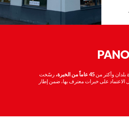
بلدان وأكثر من
45 عاماً من الخبرة،
رسّخت PANO نفسها كواحدة من أكثر الشبكات صلابة في هذا القطاع.
ال الاعتماد على خبرات معترف بها، ضمن إطار