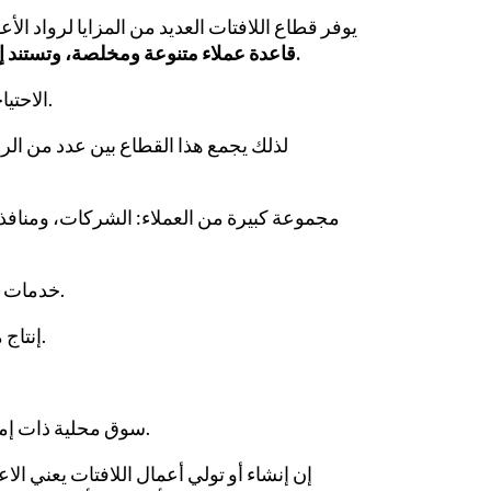
يوفر قطاع اللافتات العديد من المزايا لرواد الأع
قاعدة عملاء متنوعة ومخلصة، وتستند إلى الأسواق المحلية المتجذرة بقوة في النسيج الاقتصادي المحلي.
الاحتياجات متكررة، والمشاريع متنوعة، وفرص التنمية يتم خلقها تدريجياً.
لذلك يجمع هذا القطاع بين عدد من ال
مجموعة كبيرة من العملاء: الشركات، ومنافذ 
خدمات ذات قيمة مضافة عالية ذات تأثير مباشر على ظهور الشركة.
إنتاج مرن وقابل للتكيف مع المشاريع والمواسم والطلب المحلي.
سوق محلية ذات إمكانات قوية، مدفوعة بقربها واستجابتها وعلاقاتها مع العملاء.
إن إنشاء أو تولي أعمال اللافتات يعني ال