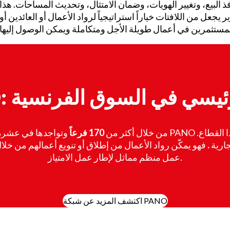
ذ البيع، وتغيير الهويات، وضمان الامتثال، وتحديث المساحات. هذا
يجعل من اللافتات خياراً استراتيجياً لرواد الأعمال أو العائدين أو
اعب رئيسي في السوق الفرنسية
من خلال أكثر من
170 فرعاً
وتواجدها في عشرة 
جارية
.
فهو يمكّن رواد الأعمال من إطلاق أو تنويع أعمالهم من خل
عمل منظم مماثل لإطار عمل الامتياز.
اكتشف المزيد عن شبكة PANO