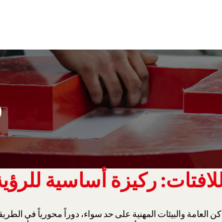
ق
للافتات: ركيزة أساسية للرؤية
كن العامة والبيئات المهنية على حد سواء، دوراً محورياً في ال